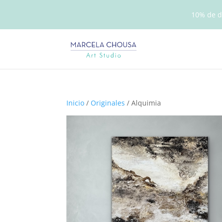
10% de d
Inicio
/
Originales
/ Alquimia