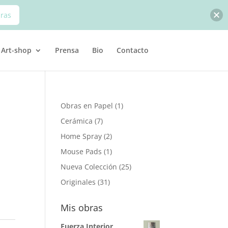
bras
Art-shop
Prensa
Bio
Contacto
1
Obras en Papel
1
producto
7
Cerámica
7
productos
2
Home Spray
2
productos
1
Mouse Pads
1
producto
25
Nueva Colección
25
productos
31
Originales
31
productos
Mis obras
Fuerza Interior