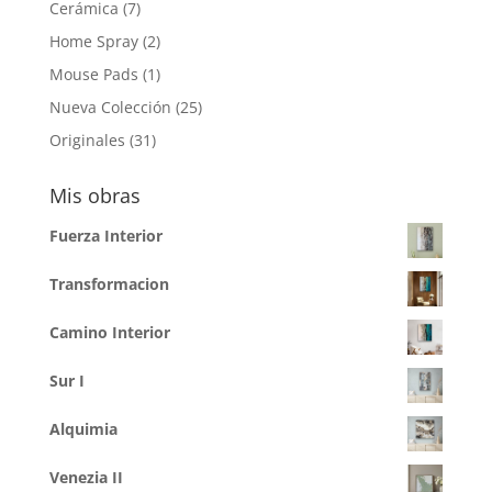
7
Cerámica
7
productos
2
Home Spray
2
productos
1
Mouse Pads
1
producto
25
Nueva Colección
25
productos
31
Originales
31
productos
Mis obras
Fuerza Interior
Transformacion
Camino Interior
Sur I
Alquimia
Venezia II