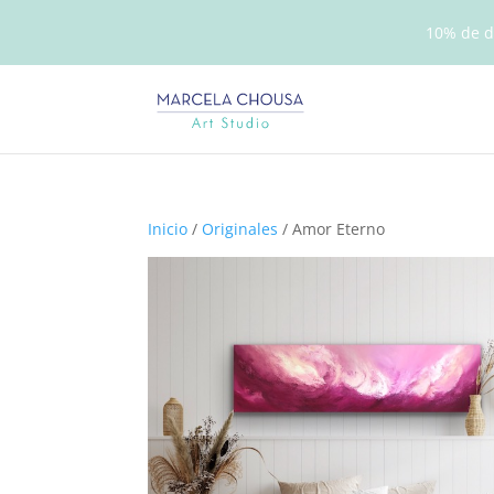
10% de d
Inicio
/
Originales
/ Amor Eterno