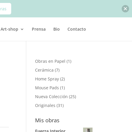
bras
Art-shop
Prensa
Bio
Contacto
1
Obras en Papel
1
producto
7
Cerámica
7
productos
2
Home Spray
2
productos
1
Mouse Pads
1
producto
25
Nueva Colección
25
productos
31
Originales
31
productos
Mis obras
Fuerza Interior