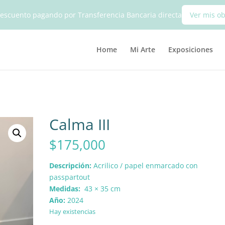
escuento pagando por Transferencia Bancaria directa
Ver mis o
Home
Mi Arte
Exposiciones
Calma III
$
175,000
Descripción:
Acrilico / papel enmarcado con
passpartout
Medidas:
43 × 35 cm
Año:
2024
Hay existencias