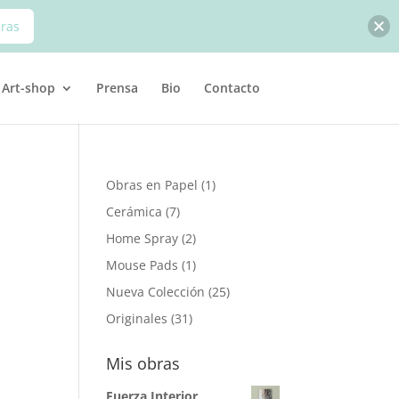
bras
Art-shop
Prensa
Bio
Contacto
1
Obras en Papel
1
producto
7
Cerámica
7
productos
2
Home Spray
2
productos
1
Mouse Pads
1
producto
25
Nueva Colección
25
productos
31
Originales
31
productos
Mis obras
Fuerza Interior