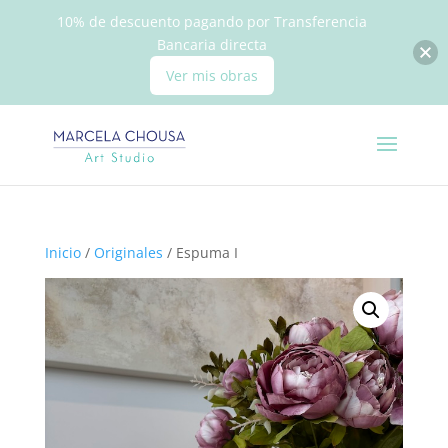
10% de descuento pagando por Transferencia
Bancaria directa
Ver mis obras
Inicio
/
Originales
/ Espuma I