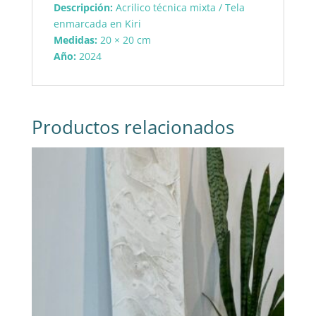
Descripción:
Acrilico técnica mixta / Tela
enmarcada en Kiri
Medidas:
20 × 20 cm
Año:
2024
Productos relacionados